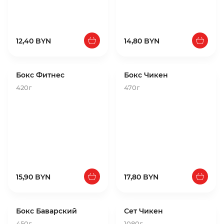
12,40 BYN
14,80 BYN
Бокс Фитнес
Бокс Чикен
420г
470г
15,90 BYN
17,80 BYN
Бокс Баварский
Сет Чикен
450г
1080г