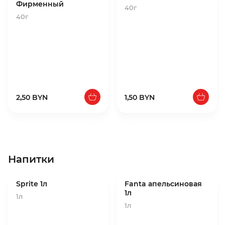
Фирменный
40г
40г
2,50 BYN
1,50 BYN
Напитки
Sprite 1л
Fanta апельсиновая
1л
1л
1л