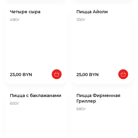
Четыре сыра
Пицца Айоли
480г
550г
23,00 BYN
25,00 BYN
Пицца с баклажанами
Пицца Фирменная
Гриллер
650г
680г