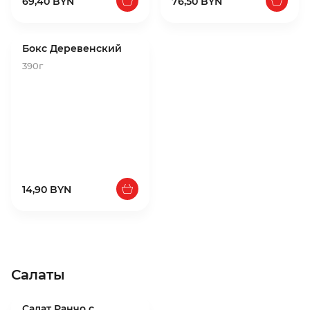
69,40 BYN
76,50 BYN
Бокс Деревенский
390г
14,90 BYN
Салаты
Салат Ранчо с