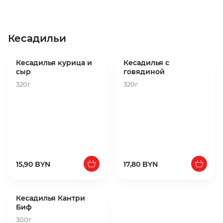
Кесадильи
Кесадилья курица и
Кесадилья с
сыр
говядиной
320г
320г
15,90 BYN
17,80 BYN
Кесадилья Кантри
Биф
300г