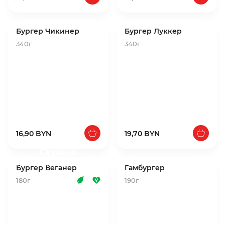
Бургер Чикинер
Бургер Луккер
340г
340г
16,90 BYN
19,70 BYN
Скупа́на
Стравы няма ў наяўнасці
Бургер Веганер
Гамбургер
180г
190г