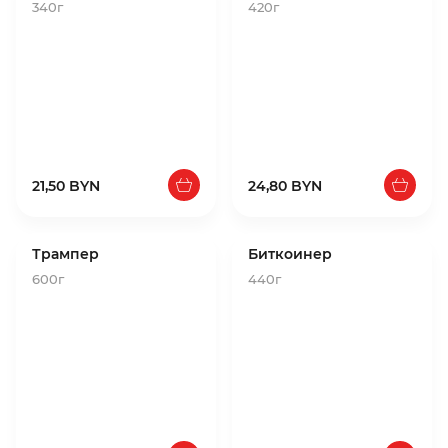
340г
420г
21,50 BYN
24,80 BYN
Трампер
Биткоинер
600г
440г