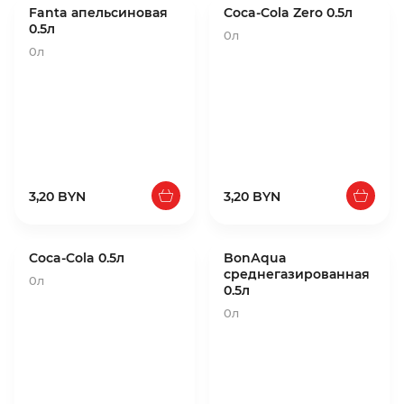
Fanta апельсиновая
Coca-Cola Zero 0.5л
0.5л
0л
0л
3,20 BYN
3,20 BYN
Coca-Cola 0.5л
BonАqua
среднегазированная
0л
0.5л
0л