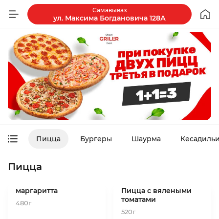
Самавываз
ул. Максима Богдановича 128А
Пицца
Бургеры
Шаурма
Кесадиль
Пицца
маргаритта
Пицца с вялеными
томатами
480г
520г