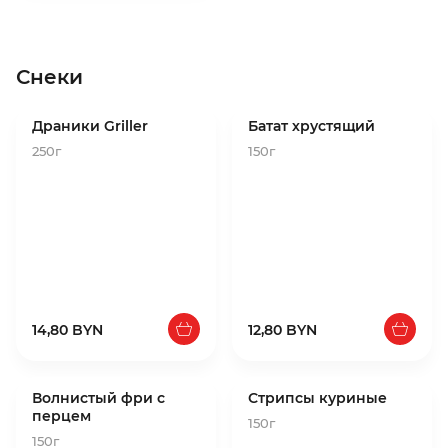
Снеки
Драники Griller
Батат хрустящий
250г
150г
14,80 BYN
12,80 BYN
Волнистый фри с
Стрипсы куриные
перцем
150г
150г